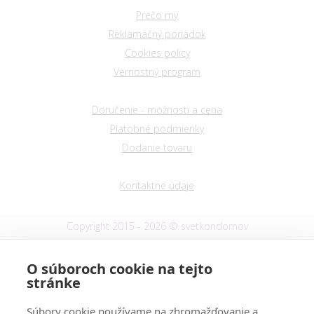
Prečo my
Reklamačný poriadok
Cookies policy
Vernostný program
Doručenie - možnosti a cena
Platobné podmienky
Dodanie tovaru
Kontaktné údaje
Copyright 2015 - 2026 © svetkondomov
Prenájom e-shopov - Atomer.sk
O súboroch cookie na tejto
stránke
Súbory cookie používame na zhromažďovanie a