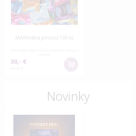
MAXImálna jemnosť 100 ks
100 ks tých najtenších kondómov rôznych
značiek
30,- €
44,90 €
Novinky