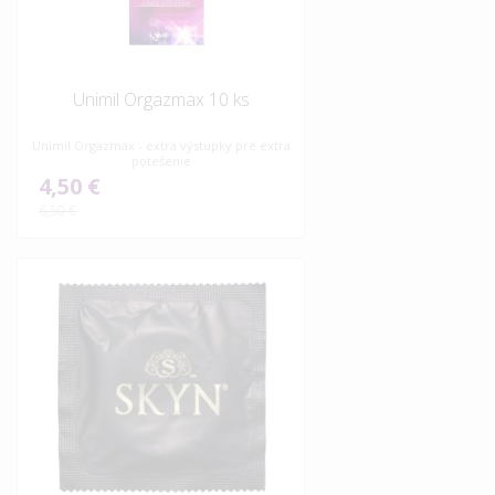
Unimil Orgazmax 10 ks
Unimil Orgazmax - extra výstupky pre extra
potešenie
4,50 €
6,50 €