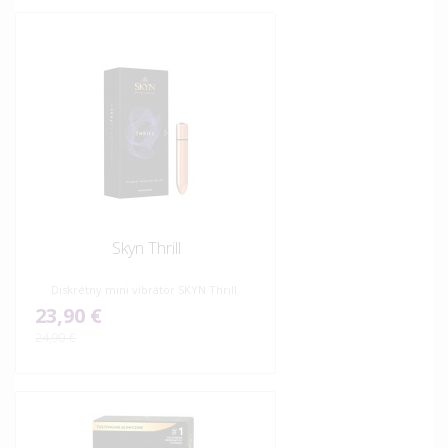
Skyn Thrill
Diskrétny mini vibrátor SKYN Thrill.
23,90 €
24,90 €