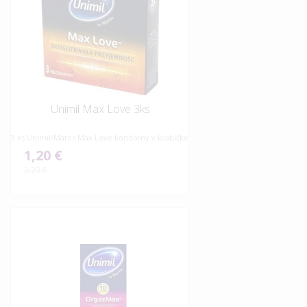
Unimil Max Love 3ks
3 ks Unimil/Mates Max Love kondómy v krabičke
1,20 €
2,29 €