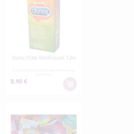
Durex Tickle Me/Arouser 12ks
12 ks krabička Durex Tickle me/Arouser
kondómov
8,90 €