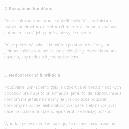
2. Rozbalenie kondómu
Pri rozbaľovaní kondómu je dôležité vyhnúť sa nožniciam,
ostrým predmetom, nechtom či zubom. Ak ho pri rozbaľovaní
natrhneme, celá jeho používanie vyjde nazmar.
Práve preto má balenie kondómu po stranách zárezy, pre
jednoduchšie otvorenie. Najbezpečnejšie je otvoriť kondóm
navrchu, aby nedošlo k jeho poškodeniu.
3. Nedostatočná lubrikácia
Používanie lubrikačného gélu je odporúčané hneď z niekoľkých
dôvodov: pre ňu je to príjemnejšie, jemu to ide jednoduchšie a
kondóm nie je tak namáhaný. Je však dôležité používať
kondómy na vodnej alebo silikónovej báze. Gély na olejovej
báze môžu kondóm (alebo aj iné erotické hračky) poškodiť.
Výhodou gélov na vodnej báze je, že nezanechávajú žiadne