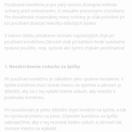
Používanie kondómu je pre páry cenovo dostupná metóda
ochrany pred otehotnením, či sexuálne prenosnými chorobami.
Pre dosiahnutie maximálnej miery ochrany je však potrebné pri
ich používaní dodržať niekoľko dôležitých bodov.
V našom článku prinášame zoznam najčastejších chýb pri
používaní kondómov.Zároveň však pri každom bode uvádzame
správne použitie, resp. spôsob ako týmto chybám predchádzať.
1. Neodstránenie vzduchu zo špičky
Pri používaní kondómu je základom jeho správne nasadenie. V
špičke kondómu musí zostať miesto na spermie a zároveň je
dôležité, aby sa z nej vytlačil všetok vzduch, aby nedošlo k
prasknutiu kondómu.
Pri nasadzovaní je preto dôležité chytiť kondóm na špičke, a tak
ho vyrolovať priamo na penis. Chytením kondómu za špičku
zabezpečíme, aby v nej nezostal žiaden vzduch a zároveň tak
zostane miesto na ejakulát.