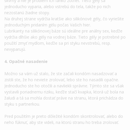
škvrny a nie je problém ich ľahko zotrieť. Tieto gély sa
jednoducho vyparia, alebo vstrebú do tela, takže po nich
nezostanú žiadne stopy.
Na druhej strane vydržia kratšie ako silikónové gély, čo vyriešite
jednoduchým pridaním gélu počas Vašich hier.
Lubrikanty na silikónovej báze sú ideálne pre análny sex, keďže
vydržia dlhšie ako gély na vodnej báze. Tieto gély je potrebné po
použití zmyť mydlom, keďže sa pri styku nevstrebú, resp.
nevyparujú.
4. Opačné nasadenie
Možno sa vám už stalo, že ste začali kondóm nasadzovať a
zistili ste, že ho neviete zrolovať, lebo ste ho nasadili opačne.
Jednoducho ste ho otočili a navliekli správne. Týmto ste sa však
vystavili poriadnemu riziku, keďže stačí kvapka, ktorá už bola na
žaludi a tá sa mohla dostať práve na stranu, ktorá prichádza do
styku s partnerkou.
Pred použitím je preto dôležité kondóm skontrolovať, alebo do
neho fúknuť, aby ste videli, na ktorú stranu ho treba zrolovať.