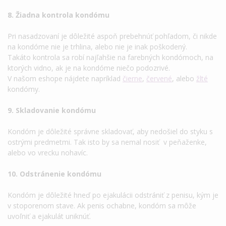
8. Žiadna kontrola kondómu
Pri nasadzovaní je dôležité aspoň prebehnúť pohľadom, či nikde
na kondóme nie je trhlina, alebo nie je inak poškodený.
Takáto kontrola sa robí najľahšie na farebných kondómoch, na
ktorých vidno, ak je na kondóme niečo podozrivé.
V našom eshope nájdete napríklad
čierne
,
červené
, alebo
žlté
kondómy.
9. Skladovanie kondómu
Kondóm je dôležité správne skladovať, aby nedošiel do styku s
ostrými predmetmi. Tak isto by sa nemal nosiť v peňaženke,
alebo vo vrecku nohavíc.
10. Odstránenie kondómu
Kondóm je dôležité hneď po ejakulácii odstrániť z penisu, kým je
v stoporenom stave. Ak penis ochabne, kondóm sa môže
uvoľniť a ejakulát uniknúť.