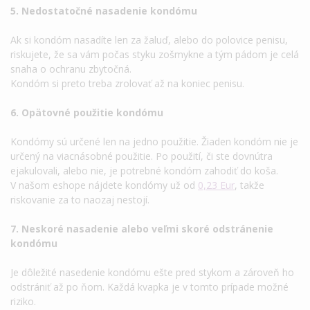
5. Nedostatočné nasadenie kondómu
Ak si kondóm nasadíte len za žaluď, alebo do polovice penisu,
riskujete, že sa vám počas styku zošmykne a tým pádom je celá
snaha o ochranu zbytočná.
Kondóm si preto treba zrolovať až na koniec penisu.
6. Opätovné použitie kondómu
Kondómy sú určené len na jedno použitie. Žiaden kondóm nie je
určený na viacnásobné použitie. Po použití, či ste dovnútra
ejakulovali, alebo nie, je potrebné kondóm zahodiť do koša.
V našom eshope nájdete kondómy už od
0,23 Eur
, takže
riskovanie za to naozaj nestojí.
7. Neskoré nasadenie alebo veľmi skoré odstránenie
kondómu
Je dôležité nasedenie kondómu ešte pred stykom a zároveň ho
odstrániť až po ňom. Každá kvapka je v tomto prípade možné
riziko.