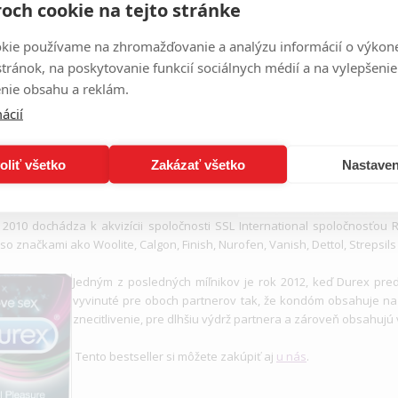
och cookie na tejto stránke
brikačných gélov sa mení v roku 2003, keď Durex predstavuje rad Play.
kie používame na zhromažďovanie a analýzu informácií o výkon
stránok, na poskytovanie funkcií sociálnych médií a na vylepšenie
nie obsahu a reklám.
ácií
oliť všetko
Zakázať všetko
Nastaven
2010 dochádza k akvizícii spoločnosti SSL International spoločnosťou R
so značkami ako Woolite, Calgon, Finish, Nurofen, Vanish, Dettol, Strepsils 
Jedným z posledných míľnikov je rok 2012, keď Durex pred
vyvinuté pre oboch partnerov tak, že kondóm obsahuje na 
znecitlivenie, pre dlhšiu výdrž partnera a zároveň obsahujú 
Tento bestseller si môžete zakúpiť aj
u nás
.