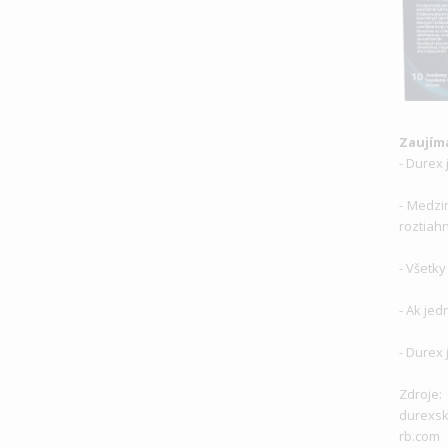
Zaujím
- Durex
- Medzi
roztiahn
- Všetk
- Ak je
- Durex 
Zdroje:
durexsk
rb.com