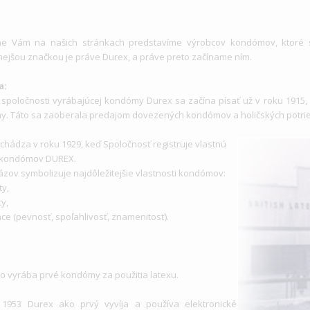
ne Vám na našich stránkach predstavíme výrobcov kondómov, ktoré 
ejšou značkou je práve Durex, a práve preto začíname ním.
a:
a spoločnosti vyrábajúcej kondómy Durex sa začína písať už v roku 1915
. Táto sa zaoberala predajom dovezených kondómov a holičských potrie
ichádza v roku 1929, keď Spoločnosť registruje vlastnú
 kondómov DUREX.
ázov symbolizuje najdôležitejšie vlastnosti kondómov:
ty,
ty,
ce (pevnosť, spoľahlivosť, znamenitosť).
to vyrába prvé kondómy za použitia latexu.
1953 Durex ako prvý vyvíja a používa elektronické