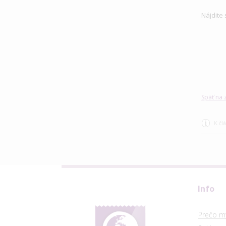
Nájdite
Späť na
K čl
Info
Prečo m