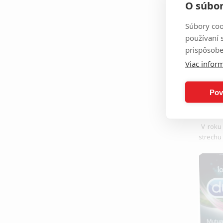
O súbor
Tvár lu
Súbory coo
používaní 
prispôsobe
Viac inform
Pov
V roku 
strechu 