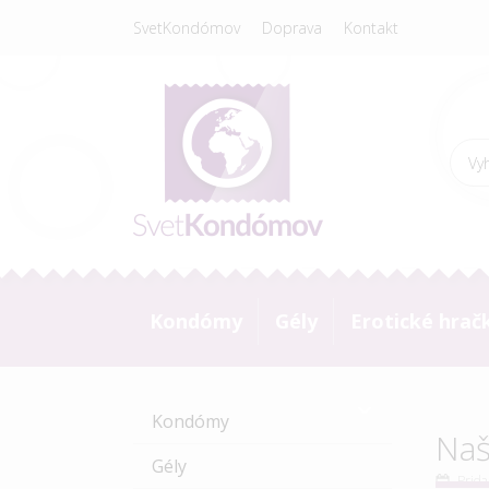
SvetKondómov
Doprava
Kontakt
Kondómy
Gély
Erotické hrač
Kondómy
Naš
Gély
Prida