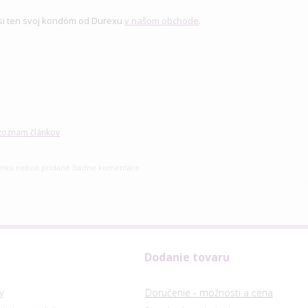
 si ten svoj kondóm od Durexu
v našom obchode
.
 zoznam článkov
ánku neboli pridané žiadne komentáre
Dodanie tovaru
y
Doručenie - možnosti a cena