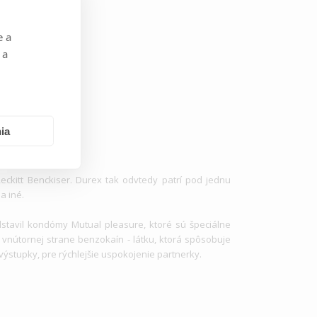
e a
 a
ia
eckitt Benckiser. Durex tak odvtedy patrí pod jednu
a iné.
stavil kondómy Mutual pleasure, ktoré sú špeciálne
vnútornej strane benzokaín - látku, ktorá spôsobuje
výstupky, pre rýchlejšie uspokojenie partnerky.