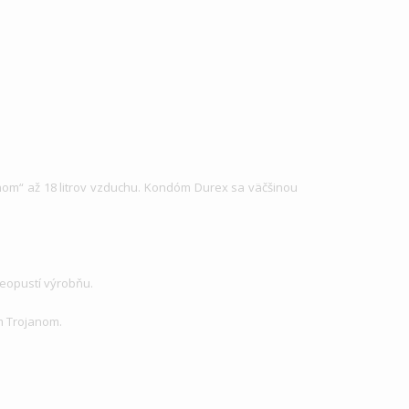
hom“ až 18 litrov vzduchu. Kondóm Durex sa väčšinou
neopustí výrobňu.
ým Trojanom.