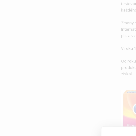
testov
každéh
Zmeny v
Interna
plc. a v
V roku 
Od roku
produkt
z
V roku