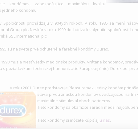
anie kondómov, zabezpečujúce maximálnu kvalitu
o jedného kondómu.
 Spoločnosti prichádzajú v 90-tych rokoch. V roku 1985 sa mení náz
tional Group plc. Neskôr v roku 1999 dochádza k splynutiu spoločností Lon
zniká SSL International plc.
1995 sú na svete prvé ochutené a farebné kondómy Durex.
 1998 musia niesť všetky medicínske produkty, vrátane kondómov, predá
u s požiadavkami technickej harmonizácie Európskej únie). Durex bol prvo
ískal.
 2001 Durex predstavuje Pleasuremax, jediný kondóm prinášajúc
stáva prvou značkou kondómov uvádzajúcou na trh 
maximálne stimuloval oboch partnerov.
Tieto kondómy sa okamžite zaradili medzi najobľúbene
Tieto kondómy si môžete kúpiť aj
u nás
.