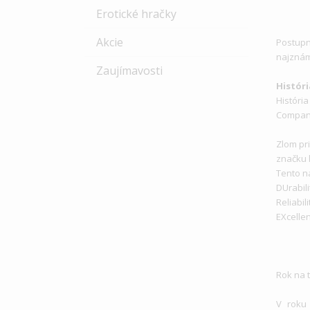
Erotické hračky
Akcie
Postup
najznám
Zaujímavosti
Históri
Históri
Company
Zlom pr
značku
Tento n
DUrabili
Reliabili
EXcellen
Rok na 
V roku 