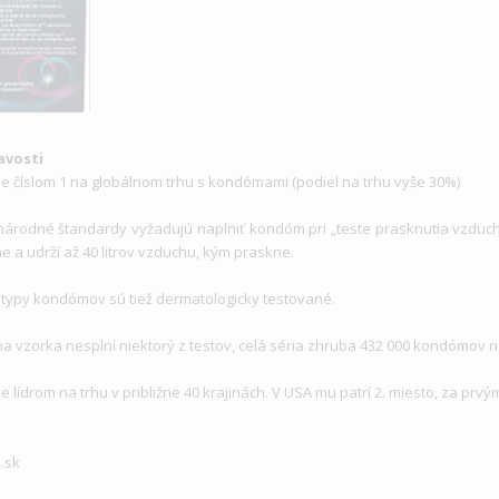
avosti
 je číslom 1 na globálnom trhu s kondómami (podiel na trhu vyše 30%)
národné štandardy vyžadujú naplniť kondóm pri „teste prasknutia vzduc
e a udrží až 40 litrov vzduchu, kým praskne.
y typy kondómov sú tiež dermatologicky testované.
dna vzorka nesplní niektorý z testov, celá séria zhruba 432 000 kondómov 
je lídrom na trhu v približne 40 krajinách. V USA mu patrí 2. miesto, za prv
.sk