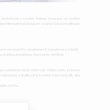
ov spoločnosti z London Rubber Company na London
don International Group plc. a Seton Scholl Healthcare
vané na území EÚ, označenie CE (označenie o súlade
u značkou kondómov, ktorý tento certifikát
i potešenie obom milencom.
Vďaka nemu sa Durex
vrúbkovaný a bodkovaný kondóm tvarovaný tak, aby
jšie na trhu.