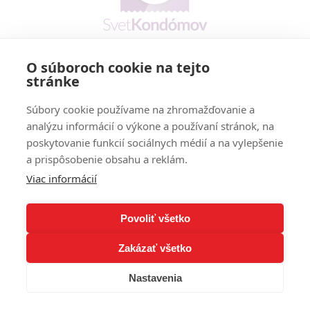
O súboroch cookie na tejto
Prečo my
stránke
Reklamačný poriadok
Cookies policy
Súbory cookie používame na zhromažďovanie a
Vernostný program
analýzu informácií o výkone a používaní stránok, na
poskytovanie funkcií sociálnych médií a na vylepšenie
Doručenie - možnosti a cena
a prispôsobenie obsahu a reklám.
Platobné podmienky
Viac informácií
Dodanie tovaru
Povoliť všetko
Kontaktné údaje
Zakázať všetko
Copyright 2015 - 2026 © svetkondomov
Nastavenia
Prenájom e-shopov - Atomer.sk