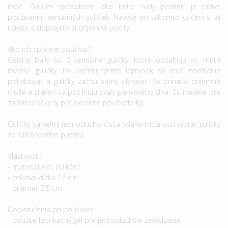
moč. Ďalším spôsobom ako tieto svaly posilniť je práve
používaním venušiných guličiek. Navyše pri takomto cvičení si aj
užijete a doprajete si príjemné pocity.
Ako ich správne používať?
Geisha balls sú 2 venušine guličky, ktoré obsahujú vo vnútri
menšie guličky. Po vložení týchto loptičiek sa stačí normálne
pohybovať a guličky začnú samy vibrovať, čo prináša príjemné
chvíle a zráveň sa posilňujú svaly panvového dna. Sú ideálne pre
začiatočníčky aj pre skúsené používateľky.
Guličky sa veľmi jednoducho čistia vďaka možnosti vybrať guličky
zo silikónového púzdra.
Vlastnosti:
- materiál ABS (silikón)
- celková dĺžka 17 cm
- priemer 3,5 cm
Doporučenia pri používaní:
- použite lubrikačný gél pre jednoduchšie zavádzanie