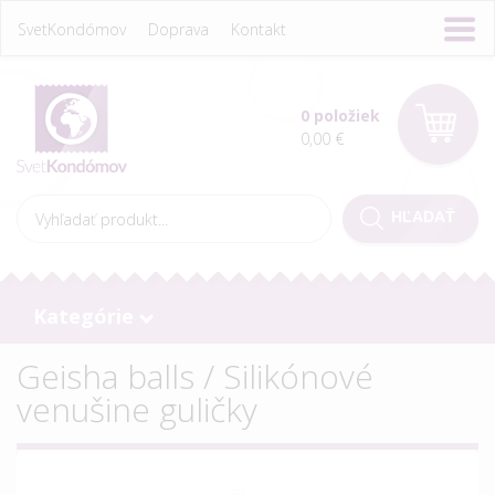
SvetKondómov
Doprava
Kontakt
0 položiek
0,00 €
Kategórie
Geisha balls / Silikónové
venušine guličky