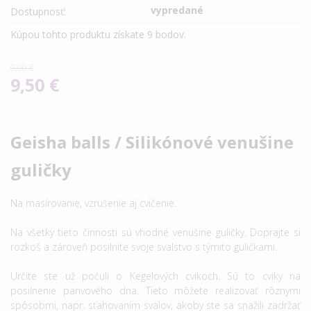
vypredané
Dostupnosť:
Kúpou tohto produktu získate
9
bodov.
9,90 €
9,50 €
Geisha balls / Silikónové venušine
guličky
Na masírovanie, vzrušenie aj cvičenie.
Na všetky tieto činnosti sú vhodné venušine guličky. Doprajte si
rozkoš a zároveň posilnite svoje svalstvo s týmito guličkami.
Určite ste už počuli o Kegelových cvikoch. Sú to cviky na
posilnenie panvového dna. Tieto môžete realizovať rôznymi
spôsobmi, napr. sťahovaním svalov, akoby ste sa snažili zadržať