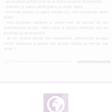
- ak používate guličky prvý raz, je lepšie používať ich keď ležíte
- pokúste sa svalmi udržať guličky vo vnútri vagíny
- keď máte guličky vo vagíne môžete sa s nimi pohybovať alebo
sedieť
- keď používate lubrikant je dobré mať na pamäti, že čím
jednoduchšie išli dnu, ľahko môžu aj vykĺznuť (niektoré ženy ich
používajú aj na verejnosti)
- ak ich neviete dostať von nepanikárte, jednoducho pridajte
trochu lubrikantu a spravte pár drepov. Guličky sa nemajú kde
stratiť :)
K produktu neboli pridané žiadne komentáre
vložiť nový komentár