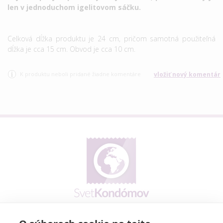
len v jednoduchom igelitovom sáčku.
Celková dĺžka produktu je 24 cm, pričom samotná použiteľná
dĺžka je cca 15 cm. Obvod je cca 10 cm.
K produktu neboli pridané žiadne komentáre
vložiť nový komentár
Prečo my