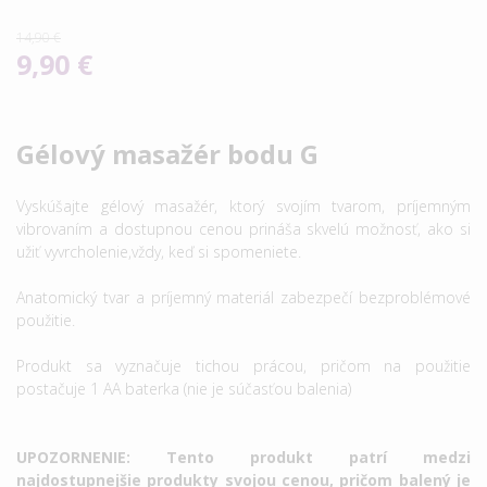
14,90 €
9,90 €
Gélový masažér bodu G
Vyskúšajte gélový masažér, ktorý svojím tvarom, príjemným
vibrovaním a dostupnou cenou prináša skvelú možnosť, ako si
užiť vyvrcholenie,vždy, keď si spomeniete.
Anatomický tvar a príjemný materiál zabezpečí bezproblémové
použitie.
Produkt sa vyznačuje tichou prácou, pričom na použitie
postačuje 1 AA baterka (nie je súčasťou balenia)
UPOZORNENIE: Tento produkt patrí medzi
najdostupnejšie produkty svojou cenou, pričom balený je