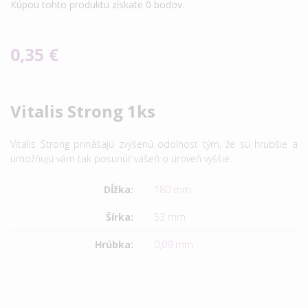
Kúpou tohto produktu získate
0
bodov.
0,35 €
Vitalis Strong 1ks
Vitalis Strong prinášajú zvýšenú odolnosť tým, že sú hrubšie a
umožňujú vám tak posunúť vášeň o úroveň vyššie.
Dĺžka:
180 mm
Šírka:
53 mm
Hrúbka:
0,09 mm