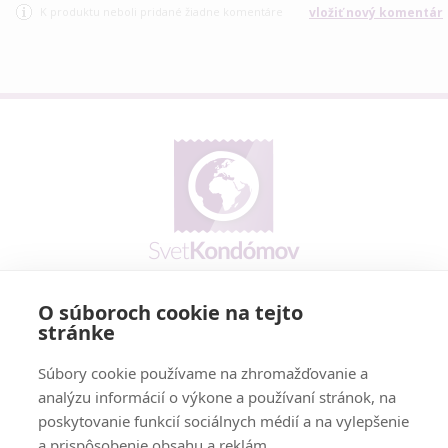
K produktu neboli pridané žiadne komentáre
vložiť nový komentár
O súboroch cookie na tejto
Prečo my
stránke
Reklamačný poriadok
Cookies policy
Súbory cookie používame na zhromažďovanie a
Vernostný program
analýzu informácií o výkone a používaní stránok, na
poskytovanie funkcií sociálnych médií a na vylepšenie
Doručenie - možnosti a cena
a prispôsobenie obsahu a reklám.