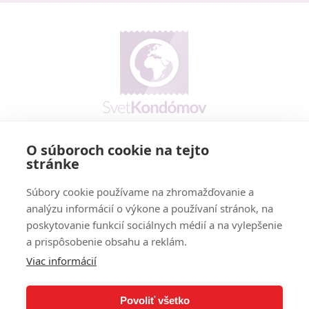
O súboroch cookie na tejto
Prečo my
stránke
Reklamačný poriadok
Cookies policy
Súbory cookie používame na zhromažďovanie a
Vernostný program
analýzu informácií o výkone a používaní stránok, na
poskytovanie funkcií sociálnych médií a na vylepšenie
Doručenie - možnosti a cena
a prispôsobenie obsahu a reklám.
Platobné podmienky
Viac informácií
Dodanie tovaru
Povoliť všetko