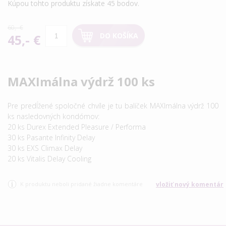
Kúpou tohto produktu získate
45
bodov.
60,- €
DO KOŠÍKA
45,- €
MAXImálna výdrž 100 ks
Pre predĺžené spoločné chvíle je tu balíček MAXImálna výdrž 100
ks nasledovných kondómov:
20 ks Durex Extended Pleasure / Performa
30 ks Pasante Infinity Delay
30 ks EXS Climax Delay
20 ks Vitalis Delay Cooling
K produktu neboli pridané žiadne komentáre
vložiť nový komentár