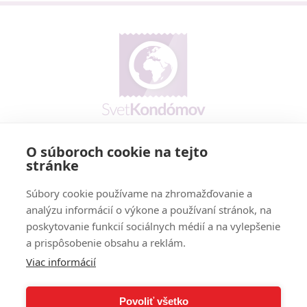
O súboroch cookie na tejto
Prečo my
stránke
Reklamačný poriadok
Cookies policy
Súbory cookie používame na zhromažďovanie a
Vernostný program
analýzu informácií o výkone a používaní stránok, na
poskytovanie funkcií sociálnych médií a na vylepšenie
Doručenie - možnosti a cena
a prispôsobenie obsahu a reklám.
Platobné podmienky
Viac informácií
Dodanie tovaru
Povoliť všetko