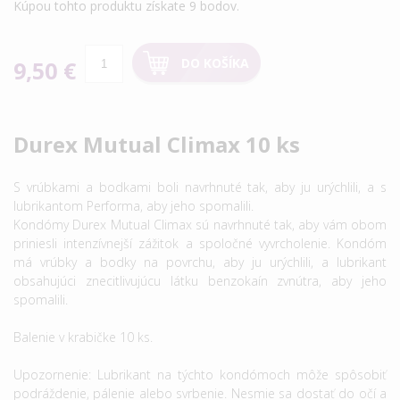
Kúpou tohto produktu získate
9
bodov.
DO KOŠÍKA
9,50 €
Durex Mutual Climax 10 ks
S vrúbkami a bodkami boli navrhnuté tak, aby ju urýchlili, a s
lubrikantom Performa, aby jeho spomalili.
Kondómy Durex Mutual Climax sú navrhnuté tak, aby vám obom
priniesli intenzívnejší zážitok a spoločné vyvrcholenie. Kondóm
má vrúbky a bodky na povrchu, aby ju urýchlili, a lubrikant
obsahujúci znecitlivujúcu látku benzokaín zvnútra, aby jeho
spomalili.
Balenie v krabičke 10 ks.
Upozornenie: Lubrikant na týchto kondómoch môže spôsobiť
podráždenie, pálenie alebo svrbenie. Nesmie sa dostať do očí a