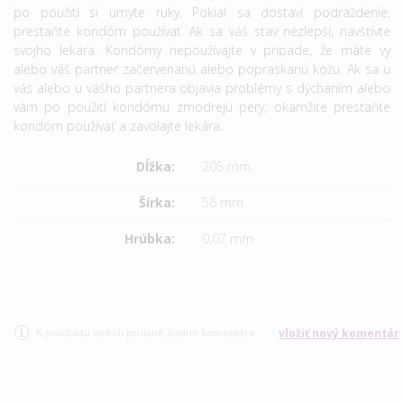
po použití si umyte ruky. Pokiaľ sa dostaví podráždenie,
prestaňte kondóm používať. Ak sa váš stav nezlepší, navštívte
svojho lekára. Kondómy nepoužívajte v prípade, že máte vy
alebo váš partner začervenanú alebo popraskanú kožu. Ak sa u
vás alebo u vášho partnera objavia problémy s dýchaním alebo
vám po použití kondómu zmodrejú pery, okamžite prestaňte
kondóm používať a zavolajte lekára.
Dĺžka:
205 mm
Šírka:
56 mm
Hrúbka:
0,07 mm
K produktu neboli pridané žiadne komentáre
vložiť nový komentár