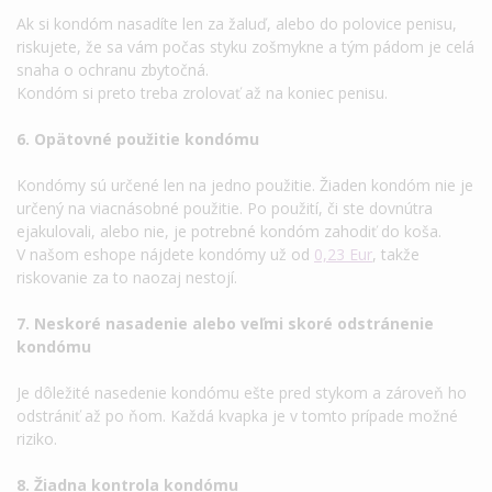
Ak si kondóm nasadíte len za žaluď, alebo do polovice penisu,
riskujete, že sa vám počas styku zošmykne a tým pádom je celá
snaha o ochranu zbytočná.
Kondóm si preto treba zrolovať až na koniec penisu.
6. Opätovné použitie kondómu
Kondómy sú určené len na jedno použitie. Žiaden kondóm nie je
určený na viacnásobné použitie. Po použití, či ste dovnútra
ejakulovali, alebo nie, je potrebné kondóm zahodiť do koša.
V našom eshope nájdete kondómy už od
0,23 Eur
, takže
riskovanie za to naozaj nestojí.
7. Neskoré nasadenie alebo veľmi skoré odstránenie
kondómu
Je dôležité nasedenie kondómu ešte pred stykom a zároveň ho
odstrániť až po ňom. Každá kvapka je v tomto prípade možné
riziko.
8. Žiadna kontrola kondómu