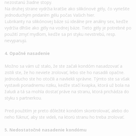
nezostanú žiadne stopy.
Na druhej strane vydržia kratšie ako silikónové gély, čo vyriešite
jednoduchým pridaním gélu počas Vašich hier.
Lubrikanty na silikónovej báze sú ideálne pre análny sex, keďže
vydržia dlhšie ako gély na vodnej báze. Tieto gély je potrebné po
použití zmyť mydlom, keďže sa pri styku nevstrebú, resp.
nevyparujú.
4. Opačné nasadenie
Možno sa vám už stalo, že ste začali kondóm nasadzovať a
zistili ste, že ho neviete zrolovať, lebo ste ho nasadili opačne.
Jednoducho ste ho otočili a navliekli správne. Týmto ste sa však
vystavili poriadnemu riziku, keďže stačí kvapka, ktorá už bola na
žaludi a tá sa mohla dostať práve na stranu, ktorá prichádza do
styku s partnerkou.
Pred použitím je preto dôležité kondóm skontrolovať, alebo do
neho fúknuť, aby ste videli, na ktorú stranu ho treba zrolovať.
5. Nedostatočné nasadenie kondómu