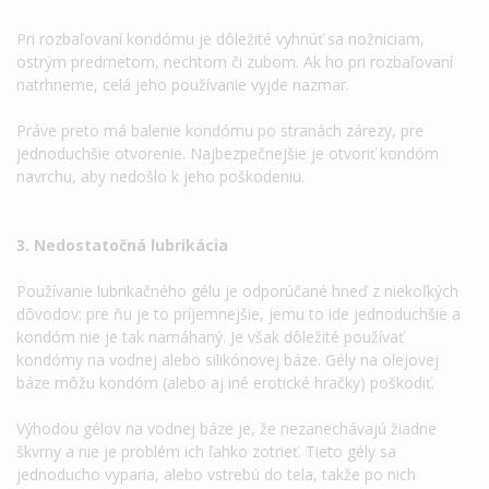
Pri rozbaľovaní kondómu je dôležité vyhnúť sa nožniciam,
ostrým predmetom, nechtom či zubom. Ak ho pri rozbaľovaní
natrhneme, celá jeho používanie vyjde nazmar.
Práve preto má balenie kondómu po stranách zárezy, pre
jednoduchšie otvorenie. Najbezpečnejšie je otvoriť kondóm
navrchu, aby nedošlo k jeho poškodeniu.
3. Nedostatočná lubrikácia
Používanie lubrikačného gélu je odporúčané hneď z niekoľkých
dôvodov: pre ňu je to príjemnejšie, jemu to ide jednoduchšie a
kondóm nie je tak namáhaný. Je však dôležité používať
kondómy na vodnej alebo silikónovej báze. Gély na olejovej
báze môžu kondóm (alebo aj iné erotické hračky) poškodiť.
Výhodou gélov na vodnej báze je, že nezanechávajú žiadne
škvrny a nie je problém ich ľahko zotrieť. Tieto gély sa
jednoducho vyparia, alebo vstrebú do tela, takže po nich