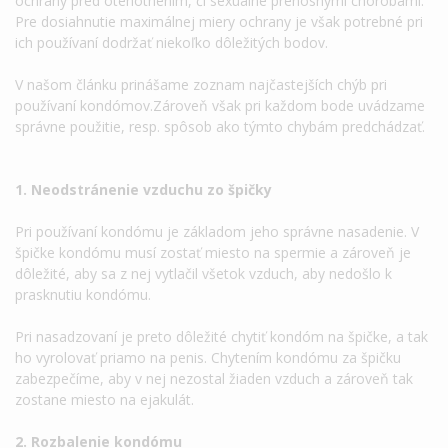
ochrany pred otehotnením, či sexuálne prenosnými chorobami.
Pre dosiahnutie maximálnej miery ochrany je však potrebné pri
ich používaní dodržať niekoľko dôležitých bodov.
V našom článku prinášame zoznam najčastejších chýb pri
používaní kondómov.Zároveň však pri každom bode uvádzame
správne použitie, resp. spôsob ako týmto chybám predchádzať.
1. Neodstránenie vzduchu zo špičky
Pri používaní kondómu je základom jeho správne nasadenie. V
špičke kondómu musí zostať miesto na spermie a zároveň je
dôležité, aby sa z nej vytlačil všetok vzduch, aby nedošlo k
prasknutiu kondómu.
Pri nasadzovaní je preto dôležité chytiť kondóm na špičke, a tak
ho vyrolovať priamo na penis. Chytením kondómu za špičku
zabezpečíme, aby v nej nezostal žiaden vzduch a zároveň tak
zostane miesto na ejakulát.
2. Rozbalenie kondómu