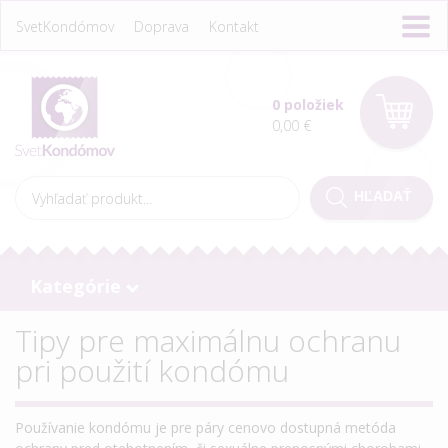
SvetKondómov
Doprava
Kontakt
0 položiek
0,00 €
Kategórie
Tipy pre maximálnu ochranu
pri použití kondómu
Používanie kondómu je pre páry cenovo dostupná metóda