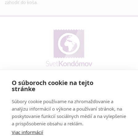
zahodiť do koša.
O súboroch cookie na tejto
Prečo my
stránke
Reklamačný poriadok
Cookies policy
Súbory cookie používame na zhromažďovanie a
Vernostný program
analýzu informácií o výkone a používaní stránok, na
poskytovanie funkcií sociálnych médií a na vylepšenie
a prispôsobenie obsahu a reklám.
Doručenie - možnosti a cena
Platobné podmienky
Viac informácií