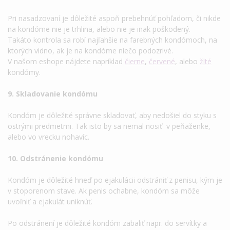
Pri nasadzovaní je dôležité aspoň prebehnúť pohľadom, či nikde
na kondóme nie je trhlina, alebo nie je inak poškodený.
Takáto kontrola sa robí najľahšie na farebných kondómoch, na
ktorých vidno, ak je na kondóme niečo podozrivé.
V našom eshope nájdete napríklad
čierne
,
červené
, alebo
žlté
kondómy.
9. Skladovanie kondómu
Kondóm je dôležité správne skladovať, aby nedošiel do styku s
ostrými predmetmi. Tak isto by sa nemal nosiť v peňaženke,
alebo vo vrecku nohavíc.
10. Odstránenie kondómu
Kondóm je dôležité hneď po ejakulácii odstrániť z penisu, kým je
v stoporenom stave. Ak penis ochabne, kondóm sa môže
uvoľniť a ejakulát uniknúť.
Po odstránení je dôležité kondóm zabaliť napr. do servítky a