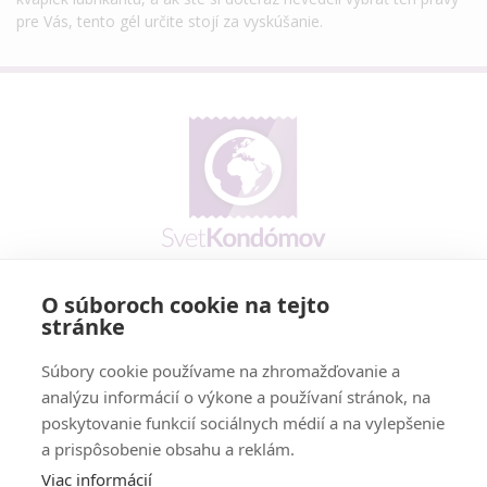
pre Vás, tento gél určite stojí za vyskúšanie.
O súboroch cookie na tejto
Prečo my
stránke
Reklamačný poriadok
Cookies policy
Súbory cookie používame na zhromažďovanie a
Vernostný program
analýzu informácií o výkone a používaní stránok, na
poskytovanie funkcií sociálnych médií a na vylepšenie
a prispôsobenie obsahu a reklám.
Doručenie - možnosti a cena
Platobné podmienky
Viac informácií