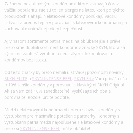
Začneme bezlatexovými kondómami, ktoré získavajú čoraz
väčšiu popularitu. Nie sú to len alergici na latex, ktorí po týchto
produktoch siahajú. Nelatexové kondómy ponúkajú väčšiu
citlivosť a prenos tepla v porovnaní s latexovými kondómami pri
zachovaní maximálnej miery bezpečnosti.
Aj v našom sortimente patria medzi najobľúbenejšie a práve
preto sme doplnili sortiment kondómov značky SKYN, ktorá sa
výsostne zaoberá výrobou a neustálym zdokonaľovaním
kondómov bez latexu.
Od tejto značky by preto nemali ujsť Vašej pozornosti novinky
SKYN ELITE
a
SKYN INTENSE FEEL
.
SKYN Elite
Vám prináša ešte
o 10% tenšie kondómy v porovnaní s klasickými SKYN Original.
Ak sa Vám zdá 10% zanedbateľné, vyskúšajte ich oba a
porovnajte. Rozdiel určite pocítite.
Medzi nelatexovými kondómami doteraz chýbali kondómy s
výstupkami pre maximálne potešenie partnerky. Kondómy s
výstupkami patria medzi najobľúbenejšie latexové kondómy a
preto si
SKYN INTENSE FEEL
určite obľúbite!