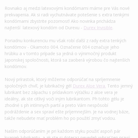
Rovnako aj medzi latexovými kondómami máme pre Vás nové
prekvapenia. Ak si radi vychutnávate potešenie s extra tenkými
kondómami zbystrite pozornosť! Ako novinka prichádza
najtenší latexový kondóm od Durexu -
Durex Invisible
.
Poriadnu konkurenciu mu však robí ďalší z rady extra tenkých
kondómov - Okamoto 004. Označenie 004 označuje jeho
hrúbku a v tomto prípade sa jedná o výnimočný produkt
Japonskej spoločnosti, ktorá sa zaoberá výrobou čo najtenších
kondómov.
Nový prírastok, ktorý môžeme odporúčať na spríjemnenie
spoločných chvíľ, je lubrikačný gél
Durex Aloe Vera.
Tento jemný
lubrikant bez zápachu s prídavkom výťažku z aloe vera je
ideálny, ak ste citlivý voči iným lubrikantom. Ph tohto gélu je
zhodné s ph intímnych partií a preto Vám nespôsobí
podráždenie a sex spraví ešte príjemnejším. Je na vodnej báze,
takže nebudete mať problém ho po použití zmyť vodou.
Naším odporúčaním je pri každom styku použiť aspoň pár
kvapiek lubrikantu, a ak ste si doteraz nevedeli vybrať ten pravý